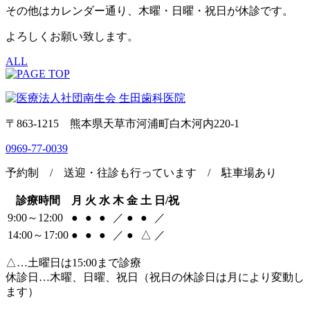
その他はカレンダー通り、木曜・日曜・祝日が休診です。
よろしくお願い致します。
ALL
〒863-1215 熊本県天草市河浦町白木河内220-1
0969-77-0039
予約制 / 送迎・往診も行っています / 駐車場あり
診療時間
月
火
水
木
金
土
日/祝
9:00～12:00
●
●
●
／
●
●
／
14:00～17:00
●
●
●
／
●
△
／
△…土曜日は15:00まで診療
休診日…木曜、日曜、祝日（祝日の休診日は月により変動し
ます）