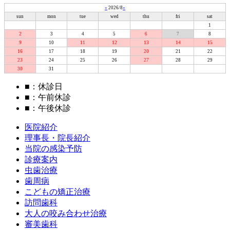
«
2026/8
»
sun
mon
tue
wed
thu
fri
sat
1
2
3
4
5
6
7
8
9
10
11
12
13
14
15
16
17
18
19
20
21
22
23
24
25
26
27
28
29
30
31
■
：休診日
■
：午前休診
■
：午後休診
医院紹介
理事長・院長紹介
当院の感染予防
診療案内
虫歯治療
歯周病
こどもの矯正治療
訪問歯科
大人の咬み合わせ治療
審美歯科