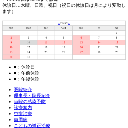
休診日…木曜、日曜、祝日（祝日の休診日は月により変動し
ます）
«
2026/8
»
sun
mon
tue
wed
thu
fri
sat
1
2
3
4
5
6
7
8
9
10
11
12
13
14
15
16
17
18
19
20
21
22
23
24
25
26
27
28
29
30
31
■
：休診日
■
：午前休診
■
：午後休診
医院紹介
理事長・院長紹介
当院の感染予防
診療案内
虫歯治療
歯周病
こどもの矯正治療