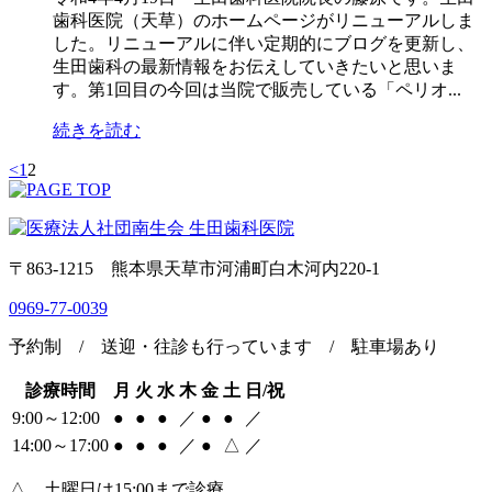
歯科医院（天草）のホームページがリニューアルしま
した。リニューアルに伴い定期的にブログを更新し、
生田歯科の最新情報をお伝えしていきたいと思いま
す。第1回目の今回は当院で販売している「ペリオ...
続きを読む
<
1
2
〒863-1215 熊本県天草市河浦町白木河内220-1
0969-77-0039
予約制 / 送迎・往診も行っています / 駐車場あり
診療時間
月
火
水
木
金
土
日/祝
9:00～12:00
●
●
●
／
●
●
／
14:00～17:00
●
●
●
／
●
△
／
△…土曜日は15:00まで診療